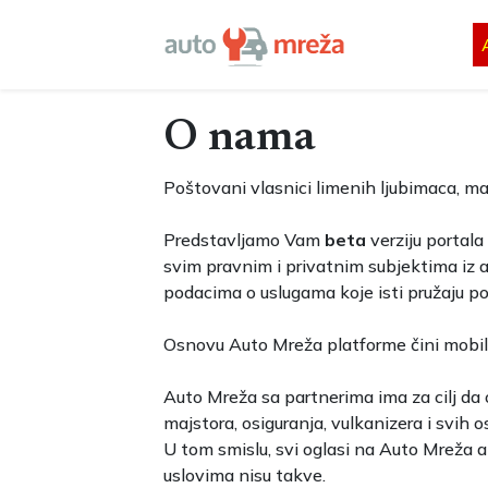
O nama
Poštovani vlasnici limenih ljubimaca, majs
Predstavljamo Vam
beta
verziju portala
svim pravnim i privatnim subjektima iz a
podacima o uslugama koje isti pružaju po
Osnovu Auto Mreža platforme čini mobil
Auto Mreža sa partnerima ima za cilj da
majstora, osiguranja, vulkanizera i svih o
U tom smislu, svi oglasi na Auto Mreža a
uslovima nisu takve.