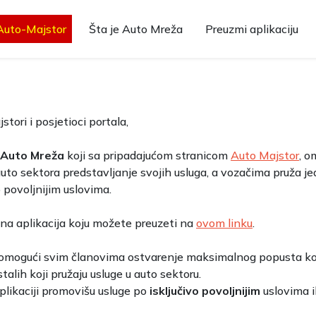
Auto-Majstor
Šta je Auto Mreža
Preuzmi aplikaciju
tori i posjetioci portala,
Auto Mreža
koji sa pripadajućom stranicom
Auto Majstor
, o
uto sektora predstavljanje svojih usluga, a vozačima pruža j
 povoljnijim uslovima.
na aplikacija koju možete preuzeti na
ovom linku
.
 omogući svim članovima ostvarenje maksimalnog popusta kod
stalih koji pružaju usluge u auto sektoru.
plikaciji promovišu usluge po
isključivo povoljnijim
uslovima i