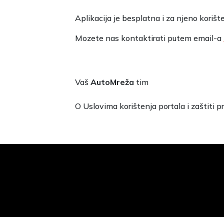
Aplikacija je besplatna i za njeno korišt
Mozete nas kontaktirati putem email-a
Vaš
AutoMreža
tim
O Uslovima korištenja portala i zaštiti p