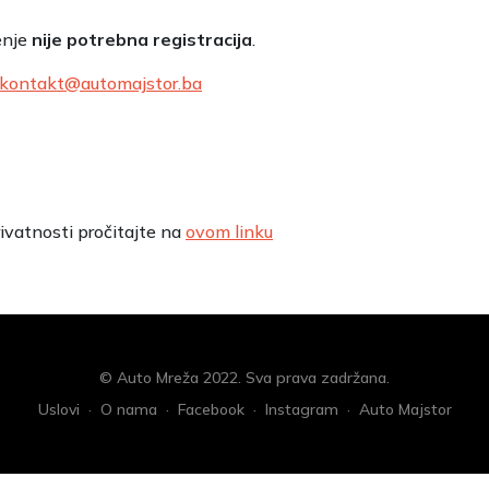
enje
nije potrebna registracija
.
kontakt@automajstor.ba
rivatnosti pročitajte na
ovom linku
© Auto Mreža 2022. Sva prava zadržana.
Uslovi
·
O nama
·
Facebook
·
Instagram
·
Auto Majstor